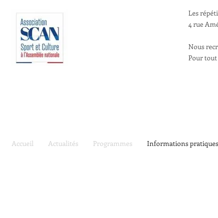
Les répét
4 rue Amé
Nous recr
Pour tout
Accueil
Actualités
Programmes
Informations pratique